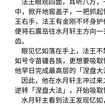
法王眼观四面，耳听八方，
中，掀开地窖盖子，一把抓起
王右手，法王有金刚不坏身护
便将石震岳往水月轩主方向一
齿。
眼见忆如落在手上，法王不
如号令苗疆各族，更想要吸取
他早日完成最高层的「涅盘大
因此，他在水月轩主冲过来
逆转「涅盘大法」，开始吸取
水月轩主看到法王发现忆如