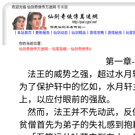
欢迎光临 仙剑奇俠传万迷网
冬末版
｜
本站首页
｜
更新报告
｜
仙剑动态
｜
仙剑精品
｜
游戏攻略
｜
游戏秘技
｜
玩家
你的当前位置：
仙剑奇俠传万迷网>>玩家投稿>>仙剑奇侠传II
第一章
法王的威势之强，超过水月
为了保护轩中的忆如，水月轩
上，以应付眼前的强敌。
然而，法王并不先动武，反
贫僧首先为弟子的失礼感到抱歉.