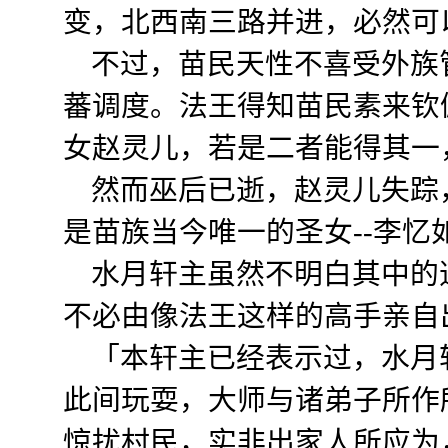
变，北西南三路并进，必然可
不过，苗民天性不喜受外族
蕃调度。法王得知苗民素来钦
女赵灵儿，若是二者能得其一
然而巫后已逝，赵灵儿失踪
是苗族当今唯一的圣女--李忆
水月轩主虽然不明白其中的
不必由像法王这样的高手亲自
「本轩主已经表示过，水月
此间玩耍，大师与诸弟子所作
惊扰村民，实非出家人所应为