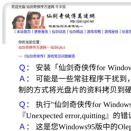
欢迎光临 仙剑奇俠传万迷网
冬末版
｜
本站首页
｜
更新报告
｜
仙剑动态
｜
仙剑精品
｜
游戏攻略
｜
游戏秘技
｜
玩家
你的当前位置：
仙剑奇俠传万迷网>>仙剑Q&A
>>
《仙剑奇俠传》游戏常见问题解答
Ｑ
： 安装「仙剑奇侠传for Win
Ａ
： 可能是一些常驻程序干扰到
制的方式将光盘片的资料拷贝到硬盘
Ｑ
： 执行"仙剑奇侠传for Window
『Unexpected error,quitting
Ａ
： 这是您Windows95版中的Ol