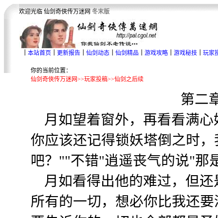
欢迎光临 仙剑奇俠传万迷网
冬末版
｜
本站首页
｜
更新报告
｜
仙剑动态
｜
仙剑精品
｜
游戏攻略
｜
游戏秘技
｜
玩家
你的当前位置：
仙剑奇俠传万迷网>>玩家投稿>>仙剑之后续
第二
月如望着窗外，再看看满心好
你应该还记得锁妖塔倒之时，
吧？""不错"逍遥丧气的说"
月如看得出他的难过，但还是
所有的一切，想必你比我还要